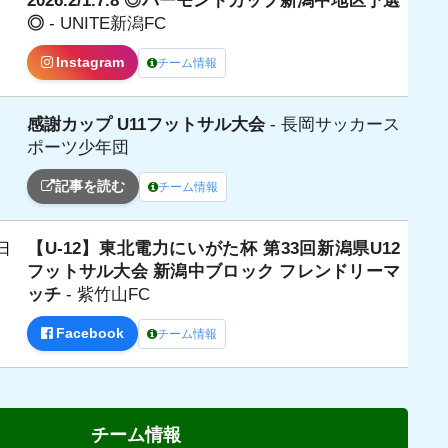
2026.2/1.7.8 ◎バーモントカップ新潟中地区予選
日
◎
- UNITE新潟FC
Instagram
チーム情報
感謝カップ U11フットサル大会
- 長岡サッカース
日
ポーツ少年団
記事を読む
チーム情報
【U-12】東北電力にいがた杯 第33回新潟県U12
日
フットサル大会 新潟中ブロック フレンドリーマ
ッチ
- 紫竹山FC
Facebook
チーム情報
チーム情報