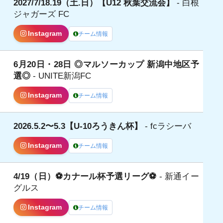
2027/7/18.19（土.日）【U12 秋葉交流会】
- 白根
日
ジャガーズ FC
Instagram
チーム情報
6月20日・28日 ◎マルソーカップ 新潟中地区予
選◎
- UNITE新潟FC
Instagram
チーム情報
2026.5.2〜5.3【U-10ろうきん杯】
- fcラシーバ
Instagram
チーム情報
4/19（日）⚽️カナール杯予選リーグ⚽️
- 新通イー
日
グルス
Instagram
チーム情報