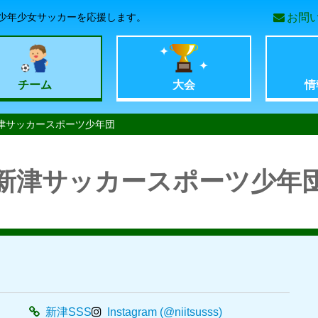
少年少女サッカーを応援します。
お問
コ
ン
チーム
大会
情
テ
津サッカースポーツ少年団
ン
新津サッカースポーツ少年
ツ
へ
移
動
新津SSS
Instagram (@niitsusss)