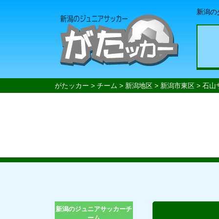
新潟の
がたッカー
>
チーム
>
新潟地区
>
新潟市東区
>
石山
新潟のジュニアサッカーチ
ーム