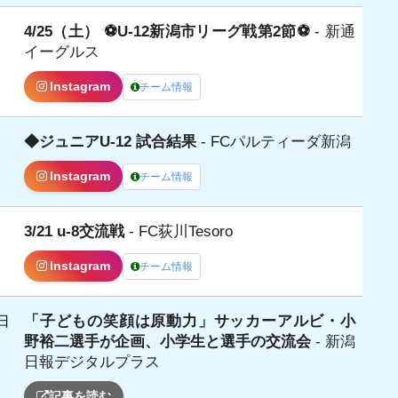
4/25（土） ⚽️U-12新潟市リーグ戦第2節⚽️
- 新通
日
イーグルス
Instagram
チーム情報
◆ジュニアU-12 試合結果
- FCパルティーダ新潟
日
Instagram
チーム情報
3/21 u-8交流戦
- FC荻川Tesoro
日
Instagram
チーム情報
「子どもの笑顔は原動力」サッカーアルビ・小
日
野裕二選手が企画、小学生と選手の交流会
- 新潟
日報デジタルプラス
記事を読む