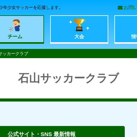
少年少女サッカーを応援します。
お問
コ
ン
チーム
大会
情
テ
サッカークラブ
ン
石山サッカークラブ
ツ
へ
移
動
公式サイト・SNS 最新情報