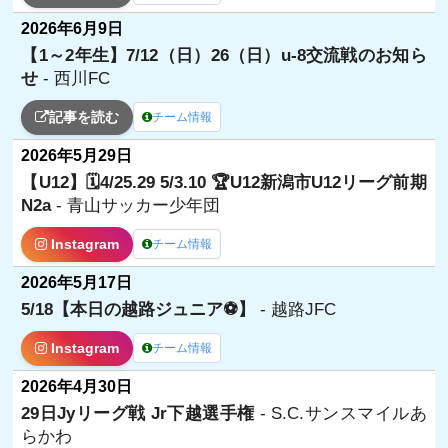
2026年6月9日
【1～2年生】7/12（日）26（日）u-8交流戦のお知ら
せ
- 西川FC
記事を読む
チーム情報
2026年5月29日
【U12】🗓️4/25.29 5/3.10 🏆U12新潟市U12リーグ前期
N2a
- 青山サッカー少年団
Instagram
チーム情報
2026年5月17日
5/18【本日の越路ジュニア⚽️】
- 越路JFC
Instagram
チーム情報
2026年4月30日
29日Jyリーグ戦 Jr下越選手権
- S.C.サンスマイルあ
らかわ