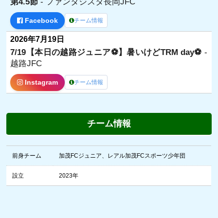
第4.5節
- ファンタジスタ長岡JFC
Facebook
チーム情報
2026年7月19日
7/19【本日の越路ジュニア⚽️】暑いけどTRM day⚽️
-
越路JFC
Instagram
チーム情報
チーム情報
前身チーム
加茂FCジュニア、レアル加茂FCスポーツ少年団
設立
2023年