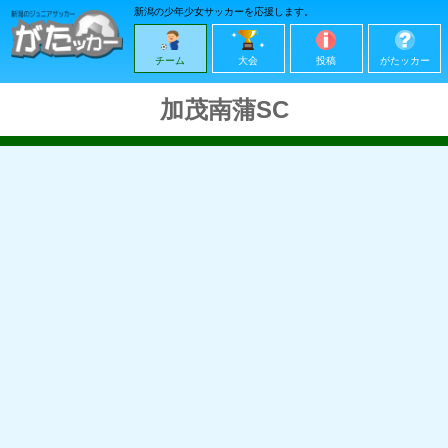
新潟の少年少女サッカーを応援します。
チーム
大会
投稿
がたッカー
加茂南蒲SC